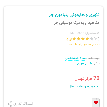
ارسال سفارش
نی، فلوت، سازهای بادی
تئوری و هارمونی بنیادین جز
پیگیری سفارش
تئوری، هارمونی، فرم، تاریخ
مفاهیم پایه درک موسیقی جز
بازگرداندن کالا
آواز، سلفژ، ریتم
کد محصول: NK123682
4.3
(19)
به این محصول امتیاز دهید
موسیقی کودک
پرسش‌های متداول
نویسنده:
بامداد خوشقدمی
دفتر نت و تمرین
ناشر:
نقش جهان
70
هزار تومان
موجود و آماده ارسال
اشتراک گذاری