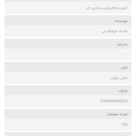
تئوری و هارمونی بنیادین جز
نویسنده
بامداد خوشقدمی
مترجم
-
ناشر
نقش جهان
شابک
9789646688629
تعداد صفحات
184