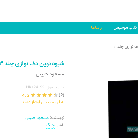
کتاب موسیقی
راهنما
 نوازی جلد ۳
شیوه نوین دف نوازی جلد ۳
مسعود حبیبی
کد محصول: NK124199
4.5
(2)
به این محصول امتیاز دهید
نویسنده:
مسعود حبیبی
ناشر:
چنگ