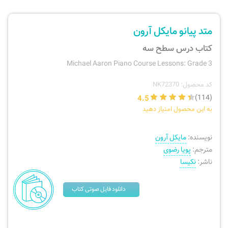
ارسال سفارش
نی، فلوت، سازهای بادی
متد پیانو مایکل آرون
پیگیری سفارش
تئوری، هارمونی، فرم، تاریخ
کتاب درس سطح سه
Michael Aaron Piano Course Lessons: Grade 3
بازگرداندن کالا
آواز، سلفژ، ریتم
کد محصول: NK72370
4.5
(114)
موسیقی کودک
پرسش‌های متداول
به این محصول امتیاز دهید
دفتر نت و تمرین
نویسنده:
مایکل آرون
مترجم:
پویا رضوی
ناشر:
نکیسا
دانلود فایل صوتی کتاب