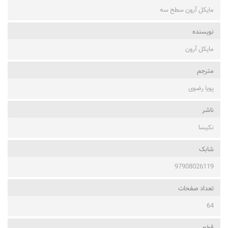
مایکل آرون سطح سه
نویسنده
مایکل آرون
مترجم
پویا رضوی
ناشر
نکیسا
شابک
97908026119
تعداد صفحات
64