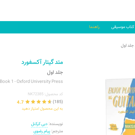
کتاب موسیقی
راهنما
 جلد اول
متد گیتار آکسفورد
جلد اول
 Book 1 - Oxford University Press
کد محصول: NK72385
4.7
(185)
به این محصول امتیاز دهید
نویسنده:
دبی کرکنل
مترجم:
پیام رضوی