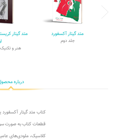
متد گیتار آکسفورد
متد گیتار کریست
جلد دوم
ا
هنر و تکنیک 
درباره محصول
کتاب متد گیتار آکسفورد ی
قطعات کتاب به صورت سول
کلاسیک، ملودی‌های عامیانه