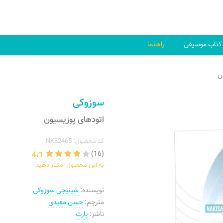
کتاب موسیقی
راهنما
ن
سوزوکی
اتودهای پوزیسیون
کد محصول: NK82465
4.1
(16)
به این محصول امتیاز دهید
نویسنده:
شینیجی سوزوکی
مترجم:
حسن مفیدی
ناشر:
پارت