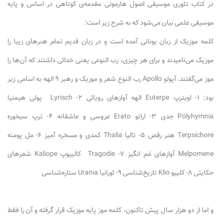
در کتاب تئوری موسیقی اصول هارمونی مقدمه‌ی کوتاهی در اساس و پایه
موسیقی علمی بیان می‌شود که به شرح زیر است:
کلمه موزیک از زبان یونانی آمده است و در زبان قدیم تمام هنرهای زیبا را
موزیک می‌نامیدند و برای هر چیزی، رب النوعی یعنی خدائی داشتند که آن‌ها را
موز می‌گفتند. آپولو Apollo رب النوع شعر و موزیک و رهبر ۹ الهه به اسامی زیر
بود: ۱- اویترپ Euterpe الهه آوازهای رویائی ۲- Lyrisch پولی هیمنیا
Polyhymnia جدی ۳- اراتو Erato عروسی و عاشقانه ۴- ترپ سیخوره
Terpsichore هنر رقص ۵- تالیا Thalia کمدی و مسخره آمیز ۶- مل پومنه
Melpomene آوازهای غم انگیز ۷- Tragodie کالییوپ Kaliope شعرهای
حکایتی ۸- کلییو Klio تاریخ‌شناسی ۹- ئورانیا Urania ستاره‌شناسی
و اما از دو هزار سال پیش تاکنون، کلمه موز پایه موزیک قرار گرفته و آن‌ را فقط