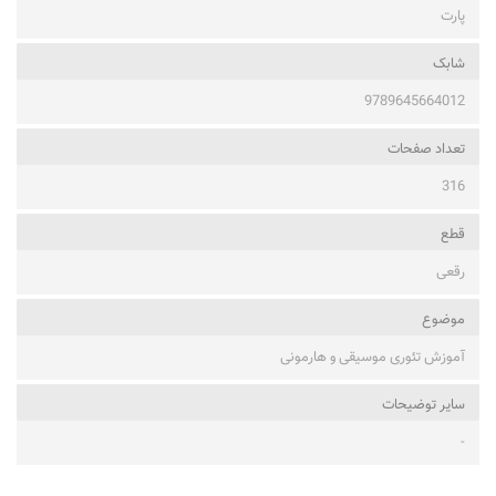
پارت
شابک
9789645664012
تعداد صفحات
316
قطع
رقعی
موضوع
آموزش تئوری موسیقی و هارمونی
ساير توضيحات
-