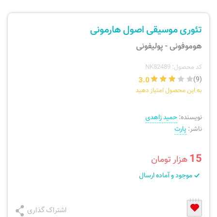
ارسال سفارش
نی، فلوت، سازهای بادی
تئوری موسیقی اصول هارمونی
پیگیری سفارش
تئوری، هارمونی، فرم، تاریخ
هوموفونی - پولیفونی
بازگرداندن کالا
آواز، سلفژ، ریتم
کد محصول: NK82489
3.0
(9)
به این محصول امتیاز دهید
موسیقی کودک
پرسش‌های متداول
نویسنده:
حمید زاهدی
دفتر نت و تمرین
ناشر:
پارت
15
هزار تومان
موجود و آماده ارسال
اشتراک گذاری