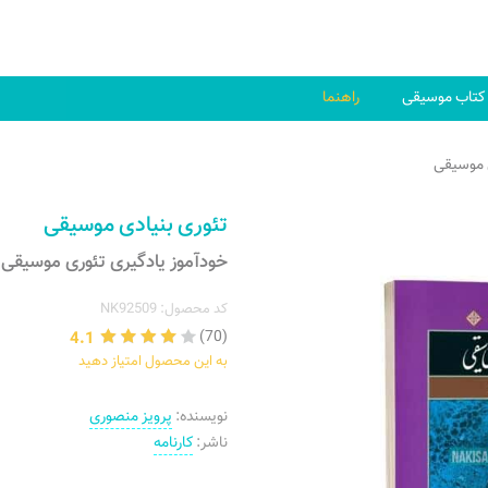
کتاب موسیقی
راهنما
ی موسیقی
تئوری بنیادی موسیقی
خودآموز یادگیری تئوری موسیقی
کد محصول: NK92509
4.1
(70)
به این محصول امتیاز دهید
نویسنده:
پرویز منصوری
ناشر:
کارنامه