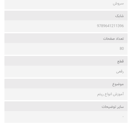
سروش
شابک
9789641211396
تعداد صفحات
80
قطع
رقعی
موضوع
آموزش انواع ریتم
ساير توضيحات
-