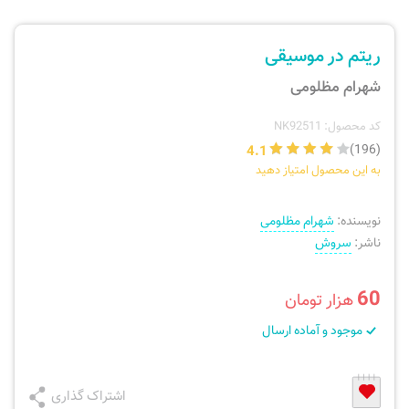
ارسال سفارش
نی، فلوت، سازهای بادی
ریتم در موسیقی
پیگیری سفارش
تئوری، هارمونی، فرم، تاریخ
شهرام مظلومی
بازگرداندن کالا
آواز، سلفژ، ریتم
کد محصول: NK92511
4.1
(196)
به این محصول امتیاز دهید
موسیقی کودک
پرسش‌های متداول
نویسنده:
شهرام مظلومی
دفتر نت و تمرین
ناشر:
سروش
60
هزار تومان
موجود و آماده ارسال
اشتراک گذاری