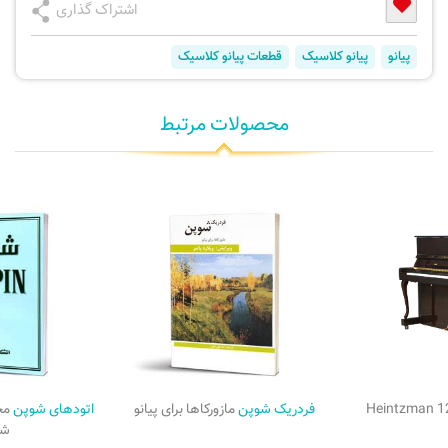
اشتراک گذاری
پیانو
پیانو کلاسیک
قطعات پیانو کلاسیک
محصولات مرتبط
Heintzman 1
فردریک شوپن
مازورکاها برای پیانو
اتودهای شوپن
شو