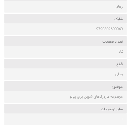
رهام
شابک
9790802600049
تعداد صفحات
32
قطع
رحلی
موضوع
مجموعه مازورکاهای شوپن برای پیانو
ساير توضيحات
-