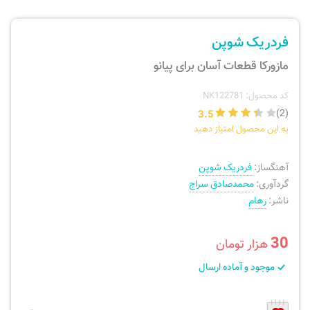
ارسال سفارش
نی، فلوت، سازهای بادی
فردریک شوپن
پیگیری سفارش
تئوری، هارمونی، فرم، تاریخ
مازورکا قطعات آسان برای پیانو
بازگرداندن کالا
آواز، سلفژ، ریتم
کد محصول: NK122781
3.5
(2)
به این محصول امتیاز دهید
موسیقی کودک
پرسش‌های متداول
آهنگساز:
فردریک شوپن
دفتر نت و تمرین
گردآوری:
محمدصادق سراج
ناشر:
رهام
30
هزار تومان
موجود و آماده ارسال