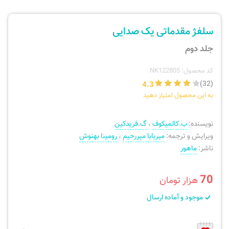
ارسال سفارش
نی، فلوت، سازهای بادی
سلفژ مقدماتی یک صدایی
پیگیری سفارش
تئوری، هارمونی، فرم، تاریخ
جلد دوم
بازگرداندن کالا
آواز، سلفژ، ریتم
کد محصول: NK122805
4.3
(32)
به این محصول امتیاز دهید
موسیقی کودک
پرسش‌های متداول
نویسنده:
ب.کالمیکوف
،
گ.فریدکین
دفتر نت و تمرین
ویرایش و ترجمه:
میربابا میررحیم
،
رومینا بهنوش
ناشر:
ماهور
70
هزار تومان
موجود و آماده ارسال