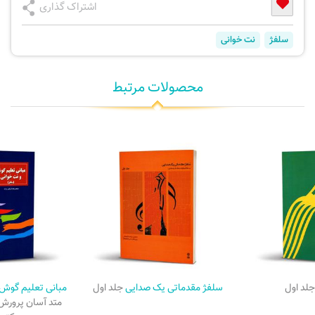
اشتراک گذاری
سلفژ
نت خوانی
محصولات مرتبط
لد اول
سلفژ مقدماتی یک صدایی
جلد اول
مبانی تعلیم گوش 
متد آسان پرورش