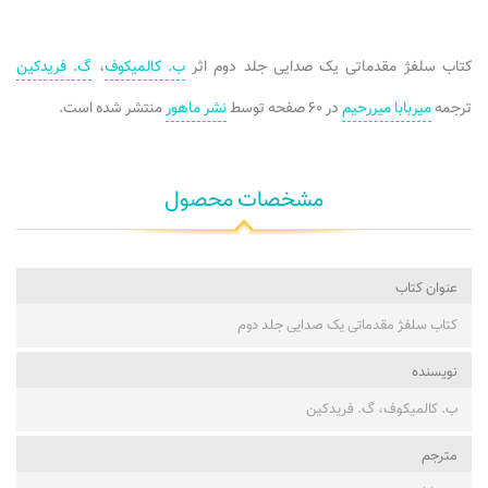
کتاب سلفژ مقدماتی یک صدایی جلد دوم اثر
ب. کالمیکوف
،
گ. فریدکین
ترجمه
میربابا میررحیم
در ۶۰ صفحه توسط
نشر ماهور
منتشر شده است.
مشخصات محصول
عنوان کتاب
کتاب سلفژ مقدماتی یک صدایی جلد دوم
نویسنده
ب. کالمیکوف، گ. فریدکین
مترجم