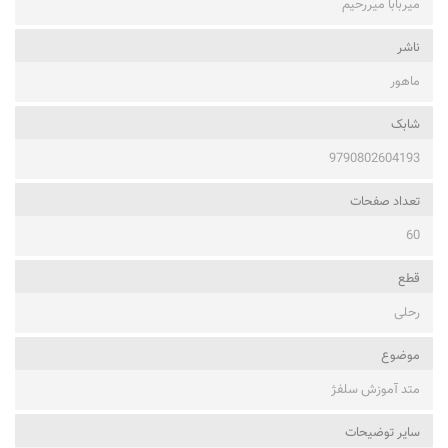
میربابا میررحیم
ناشر
ماهور
شابک
9790802604193
تعداد صفحات
60
قطع
رحلی
موضوع
متد آموزش سلفژ
ساير توضيحات