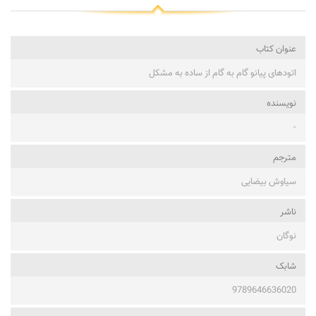
عنوان کتاب
اتودهای پیانو گام به گام از ساده به مشکل
نویسنده
-
مترجم
سیاوش بیضایی
ناشر
نوگان
شابک
9789646636020