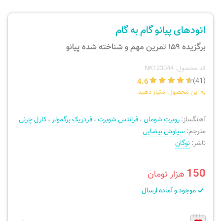
ارسال سفارش
نی، فلوت، سازهای بادی
اتودهای پیانو گام به گام
پیگیری سفارش
تئوری، هارمونی، فرم، تاریخ
برگزیده ۱۵۹ تمرین مهم و شناخته شده پیانو
بازگرداندن کالا
آواز، سلفژ، ریتم
کد محصول: NK123044
4.6
(41)
به این محصول امتیاز دهید
موسیقی کودک
پرسش‌های متداول
آهنگساز:
روبرت شومان
،
فرانتس شوبرت
،
فردریک برگمولر
،
کارل چرنی
دفتر نت و تمرین
مترجم:
سیاوش بیضایی
ناشر:
نوگان
150
هزار تومان
موجود و آماده ارسال