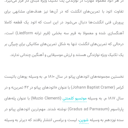
در هر اتود معمولا مهارت در نوازندگی یک تکنیک ویژه مبنای کار قرار می‌گیرد.
تفاوت اتود با تمرین‌های انگشت که در آن‌ها نیز هدف‌های مشابهی برای
پرورش فنی انگشت‌ها دنبال می‌شود در این است که اتود یک قطعه کاملا
آهنگسازی شده و معمولا به فرم سه بخشی (فرم ترانه Liedform) است،
درحالی که تمرین‌های انگشت تنها به شکل تمرین‌های مکانیکی برای چیرگی بر
یک تکنیک ویژه نوازندگی هستند و ارزش موسیقایی و آهنگین چندانی ندارند.
نخستین مجموعه‌های اتودهای پیانو در سال ۱۸۱۰ م. به وسیله یوهان باتیست
کرامر (Johann Baptist Cramer) با عنوان «اتودهای پیانو در ۴۲ تمرین» و در
سال ۱۸۱۷ م. به وسیله
موتسیو کلمنتی
(Muzio Clementi) با عنوان پله‌های
پارناسوم (Gradus ad Parnasum) نوشته شدند. مهم‌ترین اتودهای پیانو در
سده نوزدهم به وسیله
شوپن
، لیست و برامس انتشار یافتند که دیرتر به وسیله