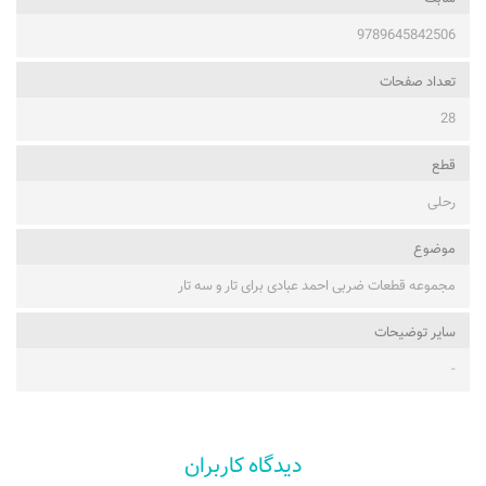
9789645842506
تعداد صفحات
28
قطع
رحلی
موضوع
مجموعه قطعات ضربی احمد عبادی برای تار و سه تار
ساير توضيحات
-
دیدگاه کاربران