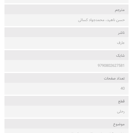
مترجم
حسن ناهید، محمدجواد کسائی
ناشر
عارف
شابک
9790802627581
تعداد صفحات
40
قطع
رحلی
موضوع