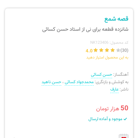
ارسال سفارش
نی، فلوت، سازهای بادی
قصه شمع
پیگیری سفارش
تئوری، هارمونی، فرم، تاریخ
شانزده قطعه برای نی از استاد حسن کسائی
بازگرداندن کالا
آواز، سلفژ، ریتم
کد محصول: NK123406
4.0
(30)
به این محصول امتیاز دهید
موسیقی کودک
پرسش‌های متداول
آهنگساز:
حسن کسائی
دفتر نت و تمرین
به کوشش و بازنگری:
محمدجواد کسائی
،
حسن ناهید
ناشر:
عارف
50
هزار تومان
موجود و آماده ارسال