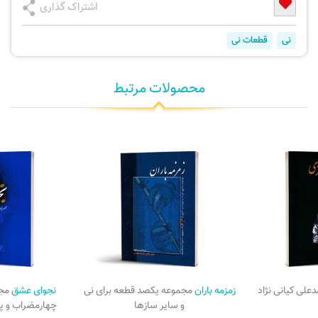
اشتراک گذاری
نی
قطعات نی
محصولات مرتبط
علی کیانی نژاد
زمزمه باران
مجموعه یکصد قطعه برای نی
نجوای عشق
مجم
و سایر سازها
چهارمضراب و پی