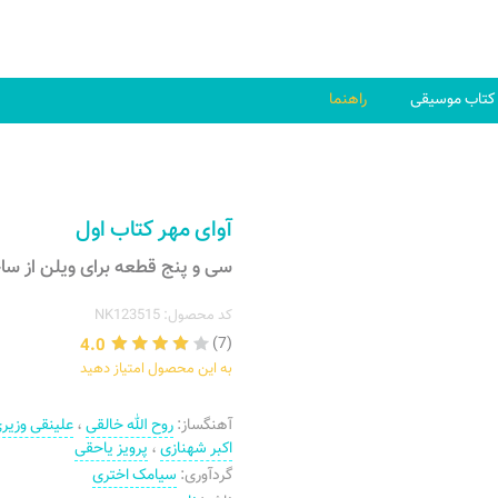
کتاب موسیقی
راهنما
آوای مهر کتاب اول
سی و پنج قطعه برای ویلن از سا
کد محصول: NK123515
4.0
(7)
به این محصول امتیاز دهید
آهنگساز:
روح الله خالقی
،
علینقی وزیر
اکبر شهنازی
،
پرویز یاحقی
گردآوری:
سیامک اختری