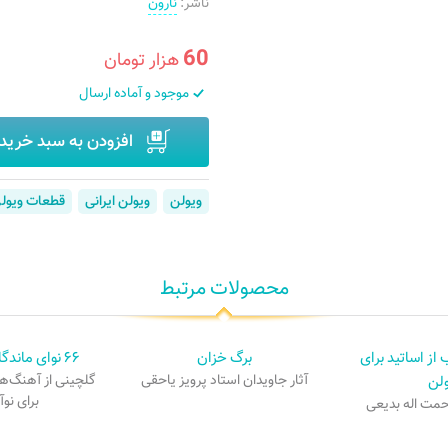
ناشر:
نارون
60
هزار تومان
موجود و آماده ارسال
افزودن به سبد خرید
ویولن
ویولن ایرانی
قطعات ویولن
محصولات مرتبط
 از اساتید برای
برگ خزان
۶۶ نوای ماندگار برای ویولن
ولن
آثار جاویدان استاد پرویز یاحقی
گلچینی از آهنگ‌ها
برای نوآ
حمت اله بدیعی