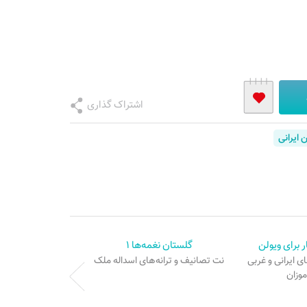
اشتراک گذاری
 ایرانی
گلستان نغمه‌ها ۱
ی ایرانی و غربی
نت تصانیف و ترانه‌های اسداله ملک
موزان
حدیث م
مجموعه آواز و قطع