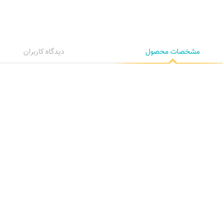
مشخصات محصول
دیدگاه کاربران
آوای مهر کتاب اول
روح الله خالقی، علینقی وزیری، موسی معروفی، علی اکبر شهنازی و ...
سیامک اختری
نارون
9790802621664
80