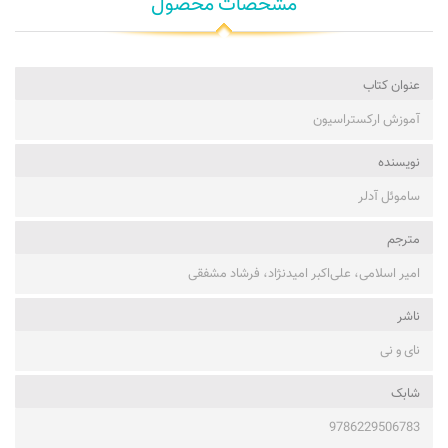
مشخصات محصول
عنوان کتاب
آموزش ارکستراسیون
نویسنده
ساموئل آدلر
مترجم
امیر اسلامی، علی‌اکبر امیدنژاد، فرشاد مشفقی
ناشر
نای و نی
شابک
9786229506783