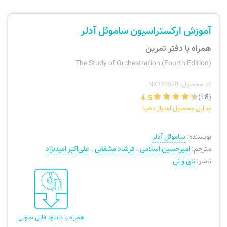
ارسال سفارش
نی، فلوت، سازهای بادی
آموزش ارکستراسیون ساموئل آدلر
پیگیری سفارش
تئوری، هارمونی، فرم، تاریخ
همراه با دفتر تمرین
The Study of Orchestration (Fourth Edition)
بازگرداندن کالا
آواز، سلفژ، ریتم
کد محصول: NK123528
4.5
(18)
موسیقی کودک
پرسش‌های متداول
به این محصول امتیاز دهید
دفتر نت و تمرین
نویسنده:
ساموئل آدلر
مترجم:
امیرحسین اسلامی
،
فرشاد مشفقی
،
علی‌اکبر امیدنژاد
ناشر:
نای و نی
همراه با دانلود فایل صوتی