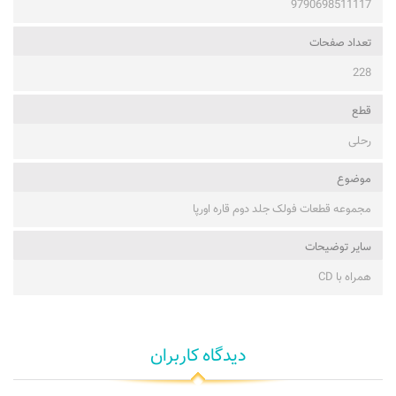
9790698511117
تعداد صفحات
228
قطع
رحلی
موضوع
مجموعه قطعات فولک جلد دوم قاره اورپا
ساير توضيحات
همراه با CD
دیدگاه کاربران