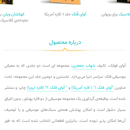
کلاسیک
برای ویولن
آوای فُلک
جلد ۱: قاره آمریکا
کهکشان ویلن
بر
جاودانه‌ی کلاسیک و
درباره محصول
آوای فولک، تالیف
شهاب جعفری
، مجموعه ای است دو جلدی که به معرفی
موسیقی فلک سراسر دنیا می‌پردازد. نخستین و دومین جلد این مجموعه، تحت
عناوین
"آوای فلک ۱" ( قاره آمریکا)
و
" آوای فلک ۲" (قاره اروپا)
چاپ و منتشر
شده است. وظیفه‌ی گرداوری یک مجموعه موسیقی از دو قاره پهناور، بدون اغراق
بسیار دشوار است و امکان پوشش همه‌ی سبک‌های موسیقی و یا توصیف
آن‌ها امکان پذیر نبوده است. بنابراین قطعاتی انتخاب شده است که به طور