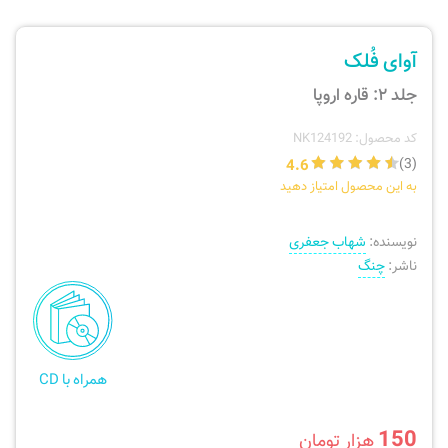
ارسال سفارش
نی، فلوت، سازهای بادی
آوای فُلک
پیگیری سفارش
تئوری، هارمونی، فرم، تاریخ
جلد ۲: قاره اروپا
بازگرداندن کالا
آواز، سلفژ، ریتم
کد محصول: NK124192
4.6
(3)
به این محصول امتیاز دهید
موسیقی کودک
پرسش‌های متداول
نویسنده:
شهاب جعفری
دفتر نت و تمرین
ناشر:
چنگ
همراه با CD
150
هزار تومان