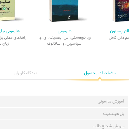
لتر پیستون
هارمونی
هارمونی برای
م متن کامل
ی. دوبفسکی، س. یفسیف، ای. و.
راهنمای عملی برا
اسپاسبین، و. ساکالوف
زبان س
مشخصات محصول
دیدگاه کاربران
آموزش هارمونی
پل هیندمیت
سروش شجاع طلب