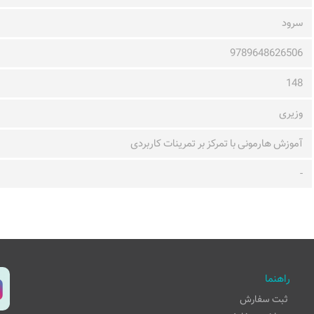
سرود
9789648626506
148
وزیری
آموزش هارمونی با تمرکز بر تمرینات کاربردی
-
راهنما
ثبت سفارش