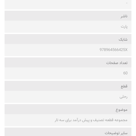
-
ناشر
پارت
شابک
978964566425X
تعداد صفحات
60
قطع
رحلی
موضوع
مجموعه قطعه تصنیف و پیش درآمد برای سه تار
ساير توضيحات