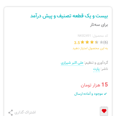
ارسال سفارش
نی، فلوت، سازهای بادی
بیست و یک قطعه تصنیف و پیش درآمد
پیگیری سفارش
تئوری، هارمونی، فرم، تاریخ
برای سه‌تار
بازگرداندن کالا
آواز، سلفژ، ریتم
کد محصول: NK82491
3.5
(6)
به این محصول امتیاز دهید
موسیقی کودک
پرسش‌های متداول
گردآوری و تنظیم:
علی اکبر شیرازی
دفتر نت و تمرین
ناشر:
پارت
15
هزار تومان
موجود و آماده ارسال
اشتراک گذاری