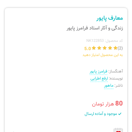
ارسال سفارش
نی، فلوت، سازهای بادی
معارف پایور
پیگیری سفارش
تئوری، هارمونی، فرم، تاریخ
زندگی و آثار استاد فرامرز پایور
بازگرداندن کالا
آواز، سلفژ، ریتم
کد محصول: NK122853
5.0
(2)
به این محصول امتیاز دهید
موسیقی کودک
پرسش‌های متداول
آهنگساز:
فرامرز پایور
دفتر نت و تمرین
نویسنده:
ارفع اطرایی
ناشر:
ماهور
80
هزار تومان
موجود و آماده ارسال