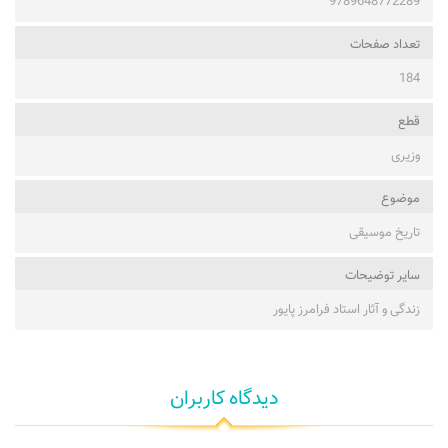
9789648772289
تعداد صفحات
184
قطع
وزیری
موضوع
تاریخ موسیقی
ساير توضيحات
زندگی و آثار استاد فرامرز پایور
دیدگاه کاربران