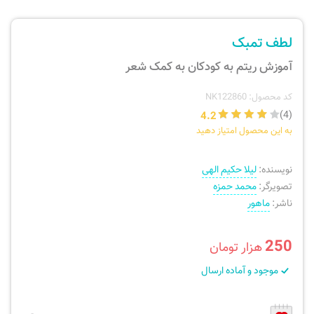
ارسال سفارش
نی، فلوت، سازهای بادی
لطف تمبک
پیگیری سفارش
تئوری، هارمونی، فرم، تاریخ
آموزش ریتم به کودکان به کمک شعر
بازگرداندن کالا
آواز، سلفژ، ریتم
کد محصول: NK122860
4.2
(4)
به این محصول امتیاز دهید
موسیقی کودک
پرسش‌های متداول
نویسنده:
لیلا حکیم الهی
دفتر نت و تمرین
تصویرگر:
محمد حمزه
ناشر:
ماهور
250
هزار تومان
موجود و آماده ارسال