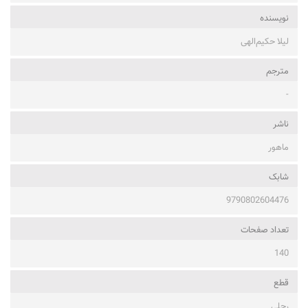
نویسنده
لیلا حکیم‌الهی
مترجم
-
ناشر
ماهور
شابک
9790802604476
تعداد صفحات
140
قطع
رحلی