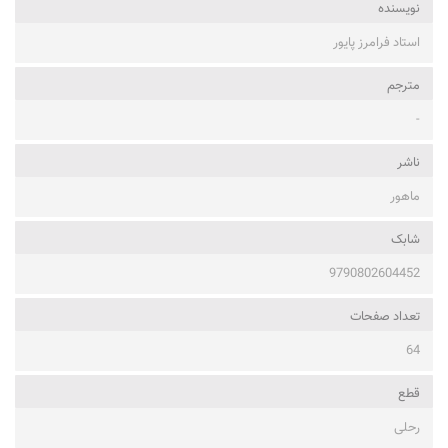
نویسنده
استاد فرامرز پایور
مترجم
-
ناشر
ماهور
شابک
9790802604452
تعداد صفحات
64
قطع
رحلی