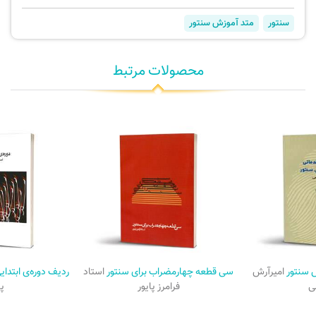
سنتور
متد آموزش سنتور
محصولات مرتبط
ش سنتور
امیرآرش
سی قطعه چهارمضراب برای سنتور
استاد
ردیف دوره‌ی ابتدا
ی
فرامرز پایور
پا