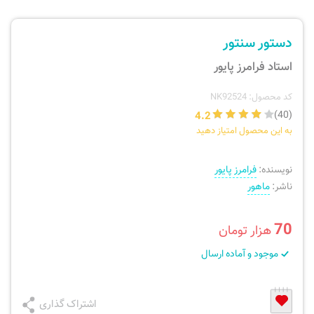
ارسال سفارش
نی، فلوت، سازهای بادی
دستور سنتور
پیگیری سفارش
تئوری، هارمونی، فرم، تاریخ
استاد فرامرز پایور
بازگرداندن کالا
آواز، سلفژ، ریتم
کد محصول: NK92524
4.2
(40)
به این محصول امتیاز دهید
موسیقی کودک
پرسش‌های متداول
نویسنده:
فرامرز پایور
دفتر نت و تمرین
ناشر:
ماهور
70
هزار تومان
موجود و آماده ارسال
اشتراک گذاری