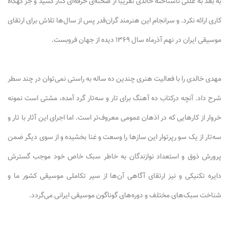
به بعد به عللی ناشناخته خالدی تقریبا از صحنه‌ی حرفه‌ای کنار کشید و جز گهگاه
کاری ارائه نکرد. و سرانجام این هنرمند گران‌قدر پس از سال‌ها تلاش برای ارتقای
موسیقی ایران در نهم آذرماه سال ۱۳۶۹ دیده از جهان فروبست.
مهدی خالدی را با فعالیت هنری چندین ده ساله به راستی نمی‌توان در چند سطر
شرح داد. آنچه درکتاب ده آهنگ برای تار و سه‌تار گرد آمده، مشتی است نمونه
خروار از کارهایی که در اذهان عمومی معروف‌تر است. اما اجرای این آثار با تار و
سه‌تار از یک سو رپرتوار این سازها را وسعت و غنا بخشیده و از سوی دیگر ضمن
پرورش ذوق و استعداد نوازندگان به خاطر سبک خاص خود موجب گسترش
دایره تکنیکی و نیز ارتقای آگاهی آن‌ها از سیر تکاملی موسیقی کشور ما و
شناخت سبک‌های مختلف و دوره‌های گوناگون موسیقی ایرانی می‌گردد.