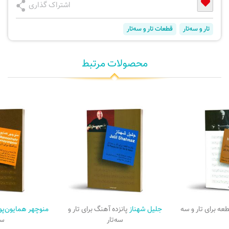
اشتراک گذاری
تار و سه‌تار
قطعات تار و سه‌تار
محصولات مرتبط
قطعه برای تار و سه
جلیل شهناز
پانزده آهنگ برای تار و
منوچهر همایون‌پو
سه‌تار
سه