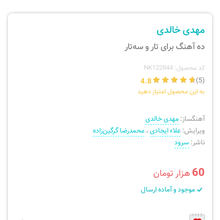
ارسال سفارش
نی، فلوت، سازهای بادی
مهدی خالدی
پیگیری سفارش
تئوری، هارمونی، فرم، تاریخ
ده آهنگ برای تار و سه‌تار
بازگرداندن کالا
آواز، سلفژ، ریتم
کد محصول: NK122844
4.8
(5)
به این محصول امتیاز دهید
موسیقی کودک
پرسش‌های متداول
آهنگساز:
مهدی خالدی
دفتر نت و تمرین
ویرایش:
علاء ایجادی
،
محمدرضا گرگین‌زاده
ناشر:
سرود
60
هزار تومان
موجود و آماده ارسال